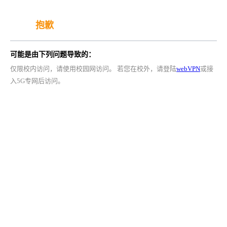
抱歉
可能是由下列问题导致的：
仅限校内访问，请使用校园网访问。 若您在校外，请登陆
webVPN
或接
入5G专网后访问。