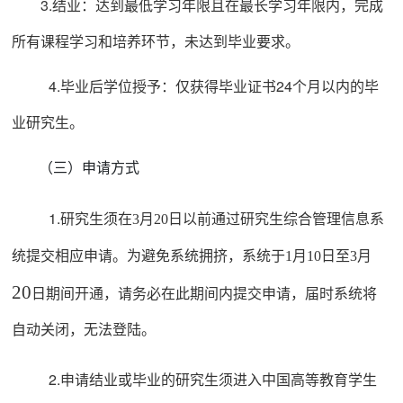
3.
结
业：达到最低学习年限且在最长学习年限内，完成
所有课程学习和培养环节，未达到毕业要求。
4.
毕
业后学位授予：仅获得毕业证
书
24
个
月以内的毕
业研究生。
（三）
申请方式
1.研
究生须在
月
日以前通过
研究生综合管理信息系
3
20
统
提交相应申请
。
为避免系统拥挤，系统于
月
日至
月
1
10
3
20
日期间开通，请务必在此期间内提交申请，届时系统将
自动关闭，无法登陆。
2.
申请
结业或毕业的研究生须进入中国高等教育学生