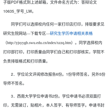
子版PDF格式到
上述
邮箱，文件命名方式为：答辩论文
10635_学号_LW
。
同学们可以选择校内任何一家打印店打印，排版要求见
专
研究生院网站
—下载
区
—
研究生学历
申请
相关
表格
（
http://yjsyygb.swu.edu.cn/index/xzzq.htm）。同学选择校内
打印部打印，打印质量由同学们自己和打印部核实，学院不
负责排版格式和打印质量。
2．学位论文评阅修改报告6份。1份导师签名，另外5份
导师不签名。
3．西南大学学位申请书2份。学位申请书必须双面打
印，无需装订，贴相片，本人签字、有导师签字。
申请书封