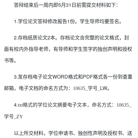
答辩结束后一周内即
5
月
31
日前需提交材料如下：
1.学位论文答辩修改报告1份。学生导师均要签名。
2.存档纸质论文
2
本。存档论文含完整的论文格式，封
面有校内外指导老师，有导师和学生签字的独创声明和授权
书等。
3.发存档电子论文WORD格式和PDF格式各一份到查重
邮箱，电子文档的命名方式为
：
LW
。
10635_
学号
_
4.
txt
格式的学位论文摘要电子文本，命名方式：
10635_
学号
_ZY
以上所交材料，学位申请书、独创性声明及授权书、
送