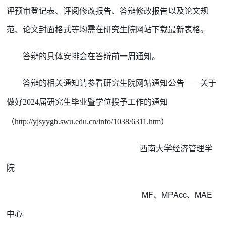
评预审登记
表
、
评阅修改报告、答辩修改报告以及论文规
范、论文封面格式等均
需
在研究生院网站下载
最新表格。
答辩的具体安排会在答辩前一周通知。
答辩的相关通知请参看研究生院网站通知公告
——关于
做好2024届研究生毕业暨学位授予工作的通知
（http://yjsyygb.swu.edu.cn/info/1038/6311.htm）
西南大学经济管理学
院
MF、MPA
cc
MAE
、
中心