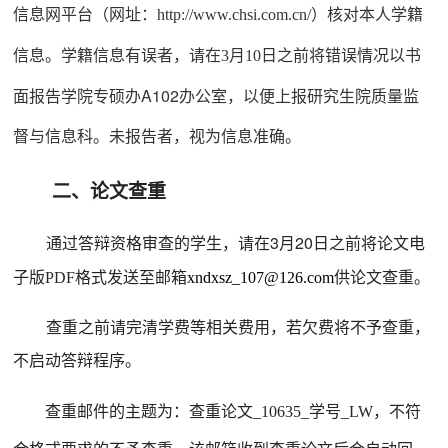
信息网平台（网址：
）核对本人学籍
http://www.chsi.com.cn/
信息。学籍信息有误者，请在
月
日之
前将错误情况以书
3
10
面报告
学院专硕办
A102办公室，以便上
报研究生院质量监
督与信息科。未
报告者，视为信息准确。
二、论文查重
通过答辩资格审查的学生，请在
3
月
20
日之前将论文电
发送至邮箱
供论文
查重。
子版
PDF格式
xndxsz_107@126.com
查重之前请完清学费等相关费用，若欠费将不予查重，
不启动答辩程序。
查重邮
，
不
件的主题为：查重论文
_10635_学号_LW
符