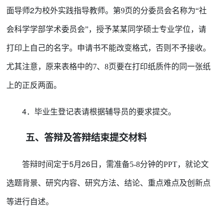
面导师
2为校外实践指导教师
。
第
9页的分委员会名称为“社
授予
某某
同学硕士专业学位
，请
会科学学部学术委员会”，
打印上自己的名字。
申请书不能改变格式，否则不予接收。
尤其注意，原来表格中的
7、8页要在打印纸质件的同一张纸
上的正反两面。
4
．
毕业生登记表请根据辅导员的要求提交
。
五
、答辩及答辩结束提交材料
答辩时间定于
5
月
26
日，需准备
5-8分钟的PPT，就论文
选题背景、研究内容、研究方法、结论、重点难点及创新点
等进行自述。