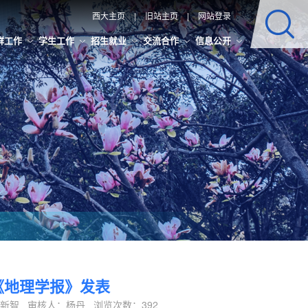
西大主页
|
旧站主页
|
网站登录
群工作
学生工作
招生就业
交流合作
信息公开
《地理学报》发表
辑：刘新智 审核人：杨丹 浏览次数：
392