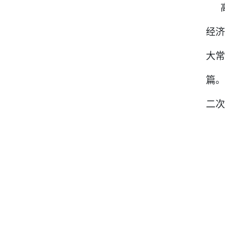
经
大
篇
二次