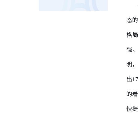
态的
格
强。
明，
出1
的
快提