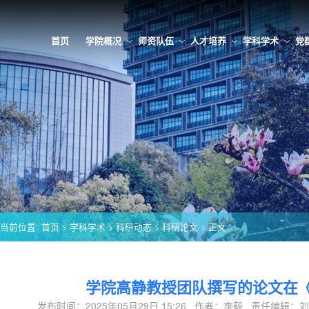
首页
学院概况
师资队伍
人才培养
学科学术
党
当前位置:
首页
>
学科学术
>
科研动态
>
科研论文
> 正文
学院高静教授团队撰写的论文在
发布时间：2025年05月29日 15:26 作者：李毅 责任编