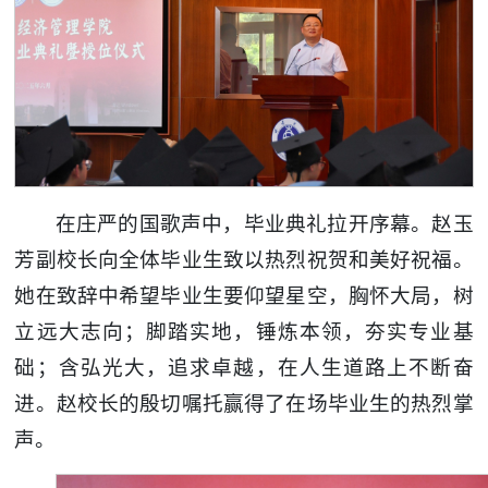
在庄严的国歌声中，毕业典礼拉开序幕。赵玉
芳副校长向全体毕业生致以热烈祝贺和美好祝福。
她在致辞中希望毕业生要仰望星空，胸怀大局，树
立远大志向；脚踏实地，锤炼本领，夯实专业基
础；含弘光大，追求卓越，在人生道路上不断奋
进。赵校长的殷切嘱托赢得了在场毕业生的热烈掌
声。