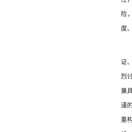
险
度
证
烈
兼
谨
重