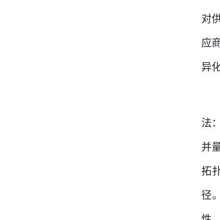
对
应
异
法
并
拓
径
性