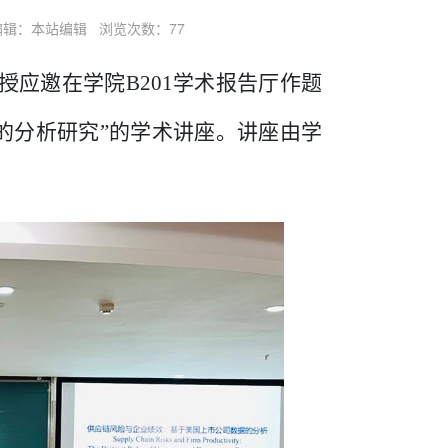
责任编辑：本站编辑 浏览次数：
77
授应邀在学院
B201
学术报告厅
作题
的分析研究”
的学术讲座。讲座
由学