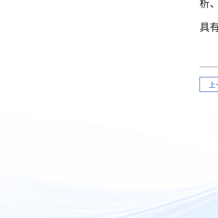
析
具
上