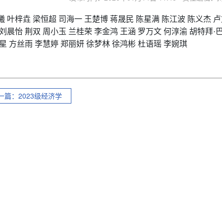
曦
叶梓垚
梁恒超
司海一
王楚博
蒋晟民
陈星满
陈江波 陈义杰 卢
 刘晨怡 荆双 周小玉 兰桂荣 李金鸿
王涵 罗万文 何淳渝
胡特拜·
秦星 方丝雨 李慧婷 郑丽妍 徐梦林 徐鸿彬
杜语瑶 李婉琪
一篇：2023级经济学