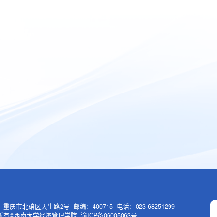
重庆市北碚区天生路2号 邮编：400715 电话：023-68251299
有©西南大学经济管理学院 渝ICP备06005063号