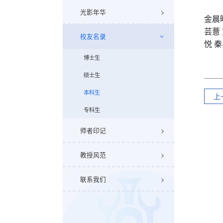
光影年华
金晨
芸薏
校友名录
悦 
博士生
硕士生
本科生
上
专科生
师者印记
教授风范
联系我们