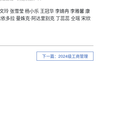
文玲 张雪莹 杨小乐 王冠华 李婧冉
李雅馨 康
巴依多拉 曼姝克·阿达里别克 丁蕊蕊 仝瑶
宋欣
下一篇：2024级工商管理