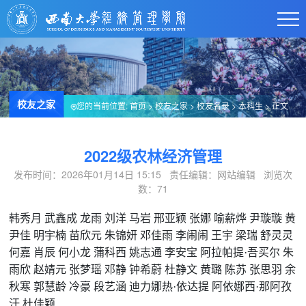
校友之家
您的当前位置:
首页
>
校友之家
>
校友名录
>
本科生
> 正文
2022级农林经济管理
发布时间：2026年01月14日 15:15 责任编辑：网站编辑 浏览次
数：
71
韩秀月
武鑫成
龙雨
刘洋
马岩
邢亚颖
张娜
喻薪烨
尹璇璇
黄
尹佳
明宇楠
苗欣元
朱锦妍
邓佳雨
李闹闹
王宇
梁瑞
舒灵灵
何嘉
肖辰
何小龙
蒲科西
姚志通
李安宝
阿拉帕提·吾买尔
朱
雨欣
赵婧元
张梦瑶
邓静
钟希蔚
杜静文
黄璐
陈苏
张思羽
余
秋寒
郭慧龄
冷豪
段艺涵
迪力娜热·依达提
阿依娜西·那阿孜
汗
杜佳颖