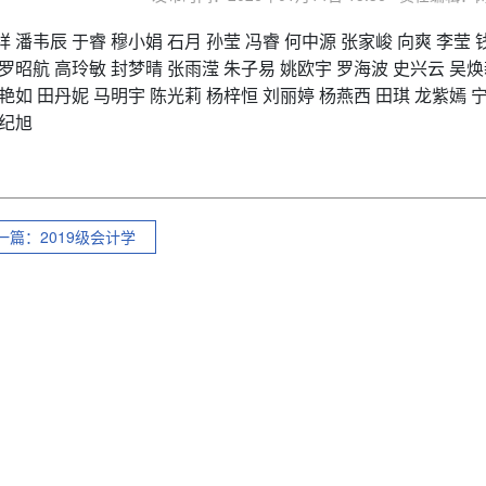
祥
潘韦辰
于睿
穆小娟
石月
孙莹
冯睿
何中源
张家峻
向爽
李莹
罗昭航
高玲敏
封梦晴
张雨滢
朱子易
姚欧宇
罗海波
史兴云
吴焕
艳如
田丹妮
马明宇
陈光莉
杨梓恒
刘丽婷
杨燕西
田琪
龙紫嫣
纪旭
一篇：2019级会计学