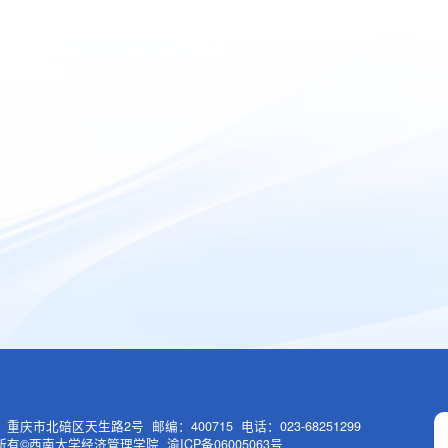
重庆市北碚区天生路2号 邮编：400715 电话：023-68251299
有©西南大学经济管理学院 渝ICP备06005063号