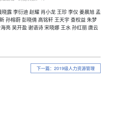
钱晓露
李衍迪
赵耀
肖小龙
王珍
李仪
姜晨旭
孟
新
孙榕蔚
彭晓倩
高铭轩
王天宇
查权益
朱梦
宁海亮
吴开盈
谢语诗
宋晓娜
王水
孙红丽
唐云
下一篇：2019级人力资源管理