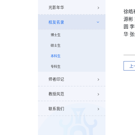
光影年华
徐皓
源彬
校友名录
圆
李
华
张
博士生
硕士生
本科生
上
专科生
师者印记
教授风范
联系我们