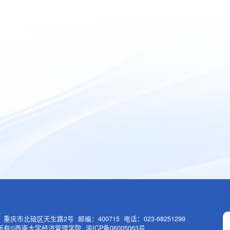
重庆市北碚区天生路2号 邮编：400715 电话：023-68251299
有©西南大学经济管理学院 渝ICP备06005063号