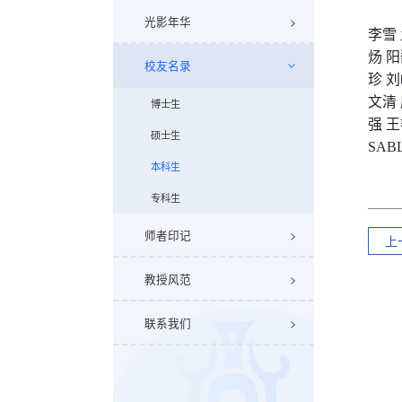
光影年华
李雪
炀
阳
校友名录
珍
刘
文清
博士生
强
王
硕士生
SAB
本科生
专科生
师者印记
上
教授风范
联系我们