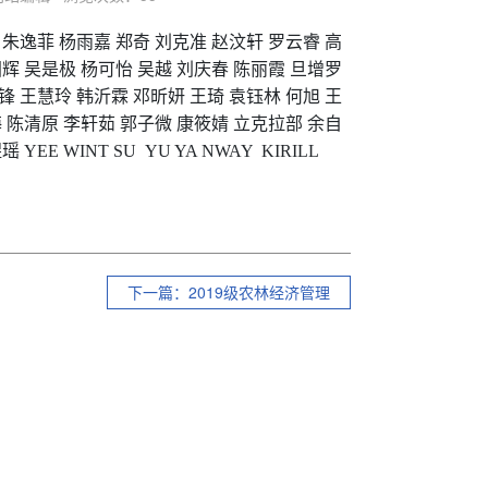
朱逸菲
杨雨嘉
郑奇
刘克准
赵汶轩
罗云睿
高
国辉
吴是极
杨可怡
吴越
刘庆春
陈丽霞
旦增罗
锋
王慧玲
韩沂霖
邓昕妍
王琦
袁钰林
何旭
王
梅
陈清原
李轩茹
郭子微
康筱婧
立克拉部
余自
煜瑶
YEE WINT SU
YU YA NWAY
KIRILL
下一篇：2019级农林经济管理