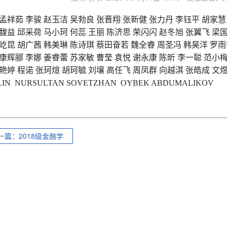
孟祥茹
李骏
赵玉洁
吴勃良
张晋翔
张新健
张力丹
李钰平
胡家慧
馥益
邱采荷
马小珂
何蕊
王丽
陈济思
荣闪闪
赵冬旭
张翼飞
梁
屹昆
胡广茜
韩美琳
陈诗琪
蔡田奋若
魏全睿
周圣冯
韩昊洋
罗雨
康辉郦
李娜
姜睿蕾
苏家敏
曹莹
袁悦
谢永康
陈昕
李一聪
范小
艳婷
程诺
张珂煊
胡珂毓
刘壤
高任飞
周凤群
向越淇
张皓成
文
LIN
NURSULTAN SOVETZHAN
OYBEK ABDUMALIKOV
一篇：2018级金融学