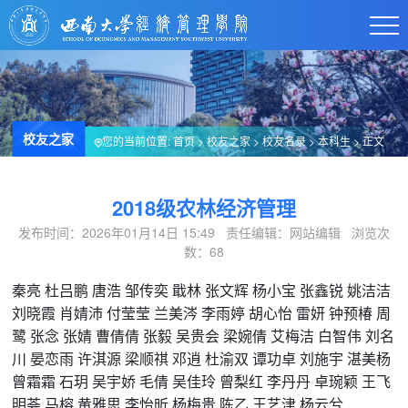
校友之家
您的当前位置:
首页
>
校友之家
>
校友名录
>
本科生
> 正文
2018级农林经济管理
发布时间：2026年01月14日 15:49 责任编辑：网站编辑 浏览次
数：
68
秦亮
杜吕鹏
唐浩
邹传奕
戢林
张文辉
杨小宝
张鑫锐
姚洁洁
刘晓霞
肖婧沛
付莹莹
兰美涔
李雨婷
胡心怡
雷妍
钟预椿
周
鹭
张念
张婧
曹倩倩
张毅
吴贵会
梁婉倩
艾梅洁
白智伟
刘名
川
晏恋雨
许淇源
梁顺祺
邓逍
杜渝双
谭功卓
刘施宇
湛美杨
曾霜霜
石玥
吴宇娇
毛倩
吴佳玲
曾梨红
李丹丹
卓琬颖
王飞
明荟
马榕
黄雅思
李怡昕
杨梅贵
陈乙
王艺津
杨云兮