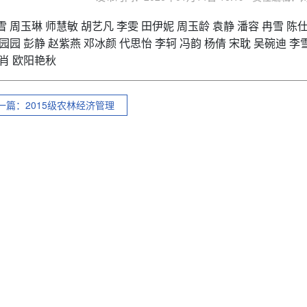
 周玉琳 师慧敏 胡艺凡 李雯 田伊妮 周玉龄 袁静 潘容 冉雪 陈仕
园园 彭静 赵紫燕 邓冰颜 代思怡 李轲 冯韵 杨倩 宋耽 吴碗迪 李
黄肖 欧阳艳秋
一篇：2015级农林经济管理