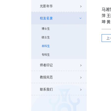
光影年华
马湘雪
萍 王
校友名录
坤 
博士生
硕士生
上
本科生
专科生
师者印记
教授风范
联系我们