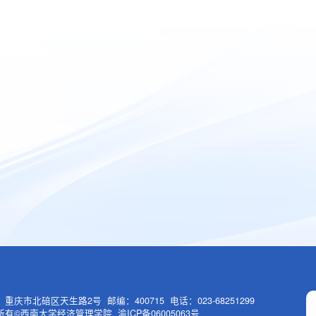
重庆市北碚区天生路2号 邮编：400715 电话：023-68251299
有©西南大学经济管理学院 渝ICP备06005063号