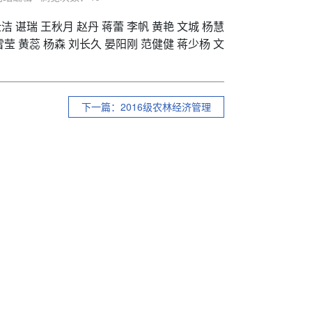
洁 谌瑞 王秋月 赵丹 蒋蕾 李帆 黄艳 文城 杨慧
雪莹 黄蕊 杨森 刘长久 晏阳刚 范健健 蒋少杨 文
下一篇：2016级农林经济管理