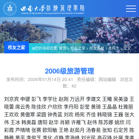
校友之家
您的当前位置:
首页
>
校友之家
>
校友名录
>
本科生
> 正文
2006级旅游管理
发布时间：2026年01月14日 20:41 责任编辑：网站编辑 浏览次
数：
42
刘京宾
申键
彭飞
李学壮
赵刚
万远开
李建文
王曦
吴美漩
王
晓蕾
席云秀
陈佳欣
户欣欣
李丹阳
彭莹
黄琦
王晶晶
杜雅丽
王欢欢
黄傲寒
梁圆
钟秀蓝
刘欢
杨宪
齐佳
韩晓锦
王
巍
张大
伟
王冰
韩奥磊
唐阳
赵华
肖颖
许雁飞
赵伟
陈苏娜
姚欣
闫
彩霞
芦晴晴
张赛
欧阳敏
王艳
赵茹月
汤春易
张知
石定芳
陈
静稚
黄平
李俊芝
李化
卢静
雷海峰
刘光民
高召锋
叶展
李孝