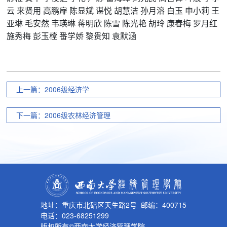
云
来贤用
高鹏扉
陈显斌
谌悦
胡慧洁
孙月溶
白玉
申小莉
王
亚琳
毛安然
韦瑛琳
蒋明欣
陈雪
陈光艳
胡玲
康春梅
罗月红
施秀梅
彭玉樘
番学娇
黎贵知
袁默涵
上一篇：2006级经济学
下一篇：2006级农林经济管理
地址：重庆市北碚区天生路2号 邮编：400715
电话：023-68251299
版权所有©西南大学经济管理学院