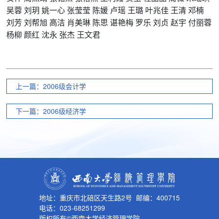
吴蓉
刘玥
姚一心
张莹莹
陈媛
卢瑶
王璐
叶兆佳
王清
邓楠
刘芳
刘帮旭
高洁
肖美琳
陈思
谌艳梅
罗乐
刘贞
赵宇
付丽蓉
杨柳
颜红
沈永
张杰
王文君
上一篇：2006级会计学
下一篇：2006级经济学
地址：重庆市北碚区天生路2号 邮编：400715
电话：023-68251299
版权所有©西南大学经济管理学院