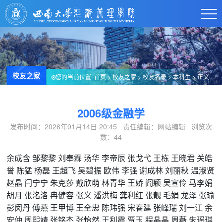
校友之家
您的当前位置:
首页
>
校友之家
>
校友名录
>
本科生
> 正文
2006级金融学
发布时间：2026年01月14日 20:45 责任编辑：网站编辑 浏览次
数：
44
余成含
邹黎黎
刘奉霖
汤华
李帝辰
张戈弋
王栋
王晓君
关皓
誉
陈猛
杨磊
王超飞
吴碧振
欧伟
李强
谢成林
刘丽秋
温淑贤
赵晶
闩宁宁
朱克莎
戴欣萌
林青华
王娇
阎颖
吴宣伶
马李娟
胡月
张洺洛
冉健容
张义
潘洪梅
龚利红
张靓
毛娟
龙泽
张瑜
彭闵丹
傅燕
王甲博
王全忠
陈玮强
宋春建
张峰瑞
刘一江
余
安仲
周熙靖
张铭杰
张怡然
王利霞
贾玉
程晶晶
周薇
朱瑶琪