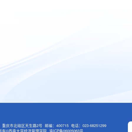
重庆市北碚区天生路2号 邮编：400715 电话：023-68251299
有©西南大学经济管理学院 渝ICP备06005063号