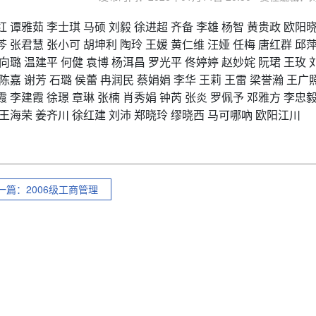
红
谭雅茹
李士琪
马硕
刘毅
徐进超
齐备
李雄
杨智
黄贵政
欧阳
芩
张君慧
张小可
胡坤利
陶玲
王媛
黄仁维
汪娅
任梅
唐红群
邱
向璐
温建平
何健
袁博
杨洱昌
罗光平
佟婷婷
赵妙姹
阮珺
王玫
陈嘉
谢芳
石璐
侯蕾
冉润民
蔡娟娟
李华
王莉
王雷
梁誉瀚
王广
霞
李建霞
徐璟
章琳
张楠
肖秀娟
钟芮
张炎
罗佩予
邓雅方
李忠
王海荣
姜齐川
徐红建
刘沛
郑晓玲
缪晓西
马可哪吶
欧阳江川
一篇：2006级工商管理