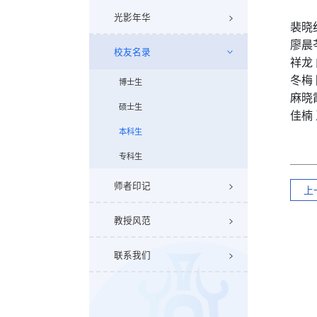
光影年华
裴晓
廖晨
校友名录
祥龙
冬梅
博士生
麻晓
硕士生
佳楠
本科生
专科生
师者印记
上
教授风范
联系我们