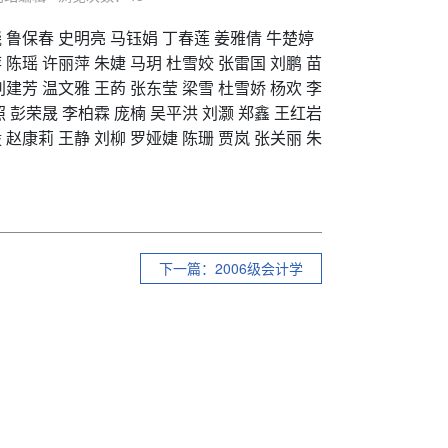
晓
鲁保春
史明亮
马钰娟
丁春莲
姜雅倩
牛楚婷
萍
陈瑶
许丽萍
朱婕
马玥
杜雪姣
张雷国
刘鹏
苗
刘建芳
温文雅
王菂
张东莹
梁雪
杜雪娇
杨欢
李
照
彭荣晟
李柏霖
庞楠
吴平洪
刘灏
郑鑫
王红岩
毅
赵康莉
王静
刘柳
罗娅婕
陈珊
贾岚
张关丽
朱
下一篇：2006级会计学