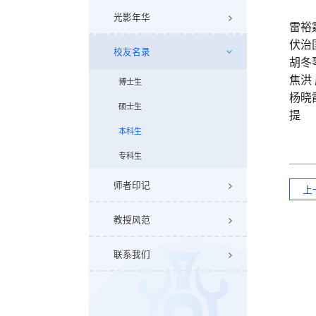
光影年华
雷裕
伏治
校友名录
胡冬
焦洪
博士生
杨晓
硕士生
提
本科生
专科生
师者印记
上
教授风范
联系我们