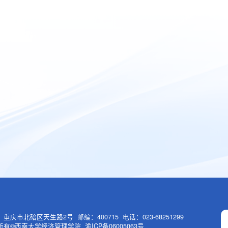
重庆市北碚区天生路2号 邮编：400715 电话：023-68251299
有©西南大学经济管理学院 渝ICP备06005063号