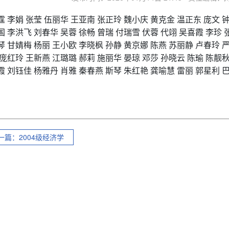
霆
李娟
张莹
伍丽华
王亚南
张正玲
魏小庆
黄克金
温正东
庞文
国
李洪飞
刘春华
吴蓉
徐畅
曾瑞
付瑞雪
伏蓉
代翊
吴喜霞
李珍
琴
甘婧梅
杨丽
王小欧
李晓枫
孙静
黄京娜
陈燕
苏丽静
卢春玲
庞红玲
王新燕
江璐璐
郝莉
施丽华
晏琼
邓莎
孙晓云
陈瑜
陈靓
霞
刘钰佳
杨雅丹
肖雅
秦春燕
斯琴
朱红艳
龚喻慧
雷丽
郭星利
一篇：2004级经济学