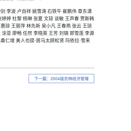
钟剑
李波
卢自祥
姚雪涛
石铁牛
崔鹏伟
章东潇
张婷婷
杜黎
杨琳
张夏
文琼
谈敏
王声春
贾斯韩
严惠琼
王丽萍
林先新
吴小凡
王春燕
张云
王琼
秋
涂亚
廖畅
任然
李晓英
王芳
刘锦
郭雪莲
李源
巴桑仁增
美人也提·居马太顾松贤
玛依拉·雪来
下一篇：2004级农林经济管理