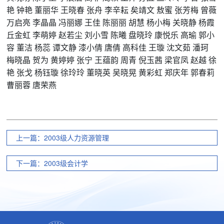
艳
钟艳
董丽华
王晓春
张舟
李辛耘
矣靖文
敖蜜
张芳梅
曾薇
万启亮
李晶晶
冯丽娜
王佳
陈丽丽
胡慧
杨小梅
关晓静
杨霞
丘金虹
李萌婷
赵若尘
刘小雪
陈曦
盘晓玲
康悦乐
高瑜
郭小
容
董洁
杨蕊
谭文静
漆小倩
唐倩
高科佳
王璇
沈文茹
潘珂
梅晓晶
贺为
黄婷婷
张宁
王蕴韵
周青
倪玉茜
梁官凤
赵越
徐
艳
张戈
杨钰璇
徐玲玲
董晓英
吴晓晃
黄彩虹
郑庆年
郭春莉
曹丽蓉
唐荣燕
上一篇：2003级人力资源管理
下一篇：2003级会计学