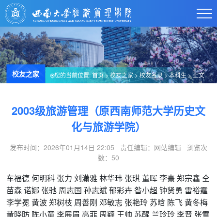
校友之家
您的当前位置:
首页
>
校友之家
>
校友名录
>
本科生
> 正文
2003级旅游管理（原西南师范大学历史文
化与旅游学院）
发布时间：2026年01月14日 22:05 责任编辑：网站编辑 浏览次
数：
50
车福德
何明科
张力
刘潇雅
林华玮
张琪
董晖
李熹
郑宗鑫
仝
苗森
诺娜
张驰
周志国
孙志斌
郁彩卉
昝小超
钟贤勇
雷裕霆
李学冕
黄波
郑树枝
周善刚
邓敏志
张艳玲
苏晗
陈飞
黄冬梅
黄晓昉
陈小童
李展眉
高菲
周颖
王帅
苏醒
兰玲玲
李晋
张雪