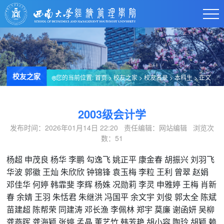
校友之家
您的当前位置:
首页
>
校友之家
>
校友名录
>
本科生
> 正文
2003级会计学
发布时间：2026年01月14日 22:20 责任编辑：网站编辑 浏览次
数：
51
杨超
申茂良
杨华
李鹏
勾逸飞
姚正平
康金春
胡振兴
刘羽飞
华波
郭徽
王灿
朱欣欣
钟锦锋
袁玉梅
李粒
王利
曾翠
赵娟
邓佳华
何婷
韩霏斐
李辉
杨姝
况勋莉
李灵
申雅婷
王梅
肖新
春
余婧
王羽
朱恬君
朱继洪
冯国平
余文宇
刘俊
郭太全
陈斌
苗建超
陈帮荣
同建涛
邓长渔
李佩林
郑宇
莫廉
谢函妍
吴柳
龚燕晖
龚海颖
张婷
孟晶
董艺竹
韩芳艳
胡小容
陶玲
胡颖
赖