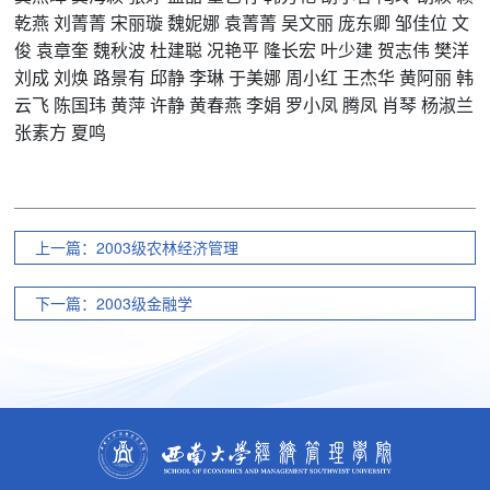
乾燕
刘菁菁
宋丽璇
魏妮娜
袁菁菁
吴文丽
庞东卿
邹佳位
文
俊
袁章奎
魏秋波
杜建聪
况艳平
隆长宏
叶少建
贺志伟
樊洋
刘成
刘焕
路景有
邱静
李琳
于美娜
周小红
王杰华
黄阿丽
韩
云飞
陈国玮
黄萍
许静
黄春燕
李娟
罗小凤
腾凤
肖琴
杨淑兰
张素方
夏鸣
上一篇：2003级农林经济管理
下一篇：2003级金融学