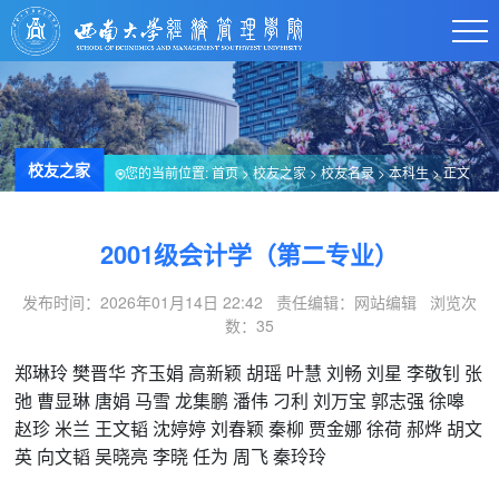
校友之家
您的当前位置:
首页
>
校友之家
>
校友名录
>
本科生
> 正文
2001级会计学（第二专业）
发布时间：2026年01月14日 22:42 责任编辑：网站编辑 浏览次
数：
35
郑琳玲
樊晋华
齐玉娟
高新颖
胡瑶
叶慧
刘畅
刘星
李敬钊
张
弛
曹显琳
唐娟
马雪
龙集鹏
潘伟
刁利
刘万宝
郭志强
徐嗥
赵珍
米兰
王文韬
沈婷婷
刘春颖
秦柳
贾金娜
徐荷
郝烨
胡文
英
向文韬
吴晓亮
李晓
任为
周飞
秦玲玲