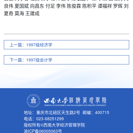
良伟
夏国斌
向昌东
付足
李伟
陈俊霖
陈积平
谭福祥
罗辉
刘
夏奇
莫海
王建成
上一篇：1997级经济学
下一篇：1997级会计学
地址：重庆市北碚区天生路2号 邮编：400715
电话：023-68251299
版权所有©西南大学经济管理学院
渝ICP备06005063号