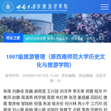
校友之家
您的当前位置:
首页
>
校友之家
>
校友名录
>
本科生
> 正文
1997级旅游管理（原西南师范大学历史文
化与旅游学院）
发布时间：2026年01月15日 13:48 责任编辑：网站编辑 浏览次
数：
55
朱珠
刘静佳
陈巍
谢荷莲
王兴琼
刘洋萍
李天荣
郑霞
程华
叶
春凤
赵静
周清燕
杨学娟
周君
牟红艳
张茂
姜成媛
田跃红
唐
霞
黎彦攸
邹陆彬
但强
朱波
侯天伦
何兴林
冉小平
江巧玲
田
碧波
刘小蓉
程娟
龚小艳
邓丽珍
陈敬芝
卢颖
李燕
田艳钧
刘