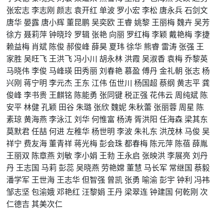
张宏志
李志刚
颜志
袁开红
单波
罗小宏
李松
唐永兵
石剑文
唐华
晏露
唐小辉
董昆鹏
吴奕欧
王睿
姚黎
王丽梅
魏卉
吴芳
徐方
聂莉萍
钟晓玲
罗辑
张艳
向丽
罗红梅
李颖
戴艳梅
李捷
赖益梅
肖斌
陈俊
郝俊峰
薛昊
夏玮
徐华
熊睿
雷涛
张强
王
家胜
吴旺飞
王洪飞
冯小川
胡永林
洪霞
吴淑香
袁梅
乔黎英
马晓伟
李俊
马峰瑛
田秀丽
刘春艳
慕盈
傅丹
金礼朝
张志
杨
兴刚
蒋宁明
李元杰
王东
江伟
伍世川
杨国超
蔡纲
黄志平
龚
俊峰
李书贵
王麒铭
陈能勇
张同键
税正强
花伟云
周纯斌
陈
安平
林健
孔颖
田谷
朱璐
张欣
魏妮
朱秋蕾
张丽蓉
周星
陈
素琼
黄海燕
李泳江
刘华
何惟富
杨涛
胥洪阳
任海森
梁其东
莫默君
任喆
何进
左稚华
杨世明
李波
朱礼东
洪茂林
马俊
吴
祥宁
费友海
董青祥
蒋光梅
彭会珠
都春梅
陈元萍
陈蓓
薛胤
王丽双
陈章燕
刘敏
李小娟
王勃
王永启
张映洪
李展亮
刘丹
丹
王志国
马莉
彭蕊
吴晓燕
劳艳嫦
董慧
马长军
常继国
蔡毅
潘学军
王世海
王志华
但智强
曾凯
张勇
喻渝
彭宇
钟利
冯袆
邹志坚
包渝娥
邓艳红
汪黎娟
王丹
梁翠连
钟建国
何乾刚
次
仁德吉
其美次仁