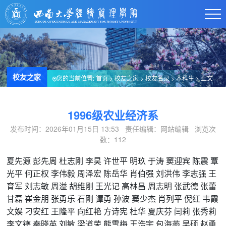
校友之家
您的当前位置:
首页
>
校友之家
>
校友名录
>
本科生
> 正文
1996级农业经济系
发布时间：2026年01月15日 13:53 责任编辑：网站编辑 浏览次
数：
112
夏先源
彭先周
杜志刚
李昊
许世平
明玖
于涛
窦迎宾
陈震
覃
光平
何正权
李伟毅
周泽宏
陈岳华
肖伯强
刘洪伟
李志强
王
育军
刘志敏
周溢
胡维刚
王光记
高林昌
周志明
张武德
张蕾
甘磊
崔金朋
张勇乐
石刚
谭勇
孙波
窦少杰
肖列平
倪红
韦霞
文娱
刁安红
王隆平
向红艳
方诗宪
杜华
夏庆芬
闫莉
张秀莉
李文德
秦晓英
刘敏
梁道荣
熊雪梅
王浩宇
包海燕
吴硕
赵勇