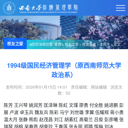
校友之家
您的当前位置:
首页
>
校友之家
>
校友名录
>
本科生
> 正文
1994级国民经济管理学（原西南师范大学
政治系）
发布时间：2026年01月15日 14:01 责任编辑：网站编辑 浏览次
数：
52
陈芳
王兴琴
姚润芳
匡泽琳
陈虹
文瑾
廖勇
付全胜
姚进鹏
彭
展
卢波
卓玉兵
魏友兵
陈彩
马宁
刘世雄
李翼
伍耀规
蒋小勇
温大月
张静
熊彪
赵茂昌
刘江
胡素红
高菊兰
吕俊
彭彦曦
张
瑞琴
胡榕
吴春燕
胡奎玲
王春莲
张永丽
郑璐
恽梅
刘冰