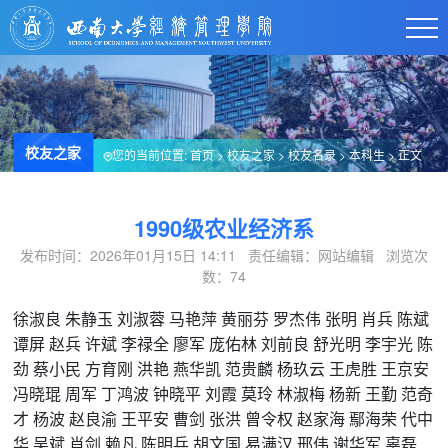
校友之家
您的当前位置:
首页
>
校友之家
>
校友名录
>
本科生
> 正文
1990级农业经济系
发布时间：2026年01月15日 14:11 责任编辑：网站编辑 浏览次
数：
74
徐淑良
朱静玉
刘淑蓉
马艳萍
黄丽芬
罗杰伟
张明
肖兵
陈斌
谭屏
赵兵
许斌
李禄全
廖军
庞佑林
刘前良
舒光明
李宇光
陈
劲
蔡小民
方育刚
洪艳
燕华凯
范贵麟
杨玖云
王虎胜
王京安
冯晓琨
周军
丁鸿波
钟晓平
刘霞
莫玲
林淑梅
杨新
王勤
范奇
才
杨波
赵良渝
王平安
曹剑
张洪
曾令权
赵家海
鄢海荣
代中
华
吴斌
肖剑
赖凡
陈明兵
胡文国
易满汉
邢伟
谢华军
辜磊