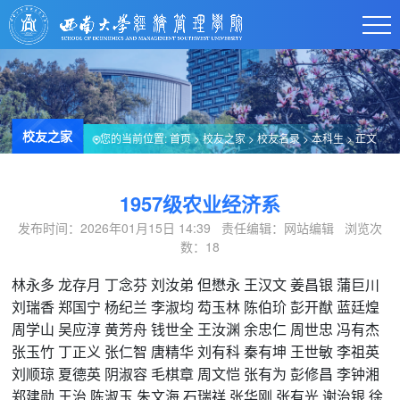
校友之家
您的当前位置:
首页
>
校友之家
>
校友名录
>
本科生
> 正文
1957级农业经济系
发布时间：2026年01月15日 14:39 责任编辑：网站编辑 浏览次
数：
18
林永多
龙存月
丁念芬
刘汝弟
但懋永
王汉文
姜昌银
蒲巨川
刘瑞香
郑国宁
杨纪兰
李淑均
芶玉林
陈伯玠
彭开猷
蓝廷煌
周学山
吴应淳
黄芳舟
钱世全
王汝渊
余忠仁
周世忠
冯有杰
张玉竹
丁正义
张仁智
唐精华
刘有科
秦有坤
王世敏
李祖英
刘顺琼
夏德英
阴淑容
毛棋章
周文恺
张有为
彭修昌
李钟湘
郑建勋
王治
陈淑玉
朱文海
石瑞祥
张华刚
张有光
谢治银
徐