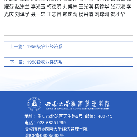
耀芬
赵崇兰
李光玉
柯德明
刘傅林
王光淇
杨德华
张万淑
李
光庆
刘泽孚
聂一忠
王志昌
赖速勋
杨碧清
刘琼珊
贺才华
上一篇：1956级农业经济系
下一篇：1958级农业经济系
地址：重庆市北碚区天生路2号 邮编：400715
电话：023-68251299
版权所有©西南大学经济管理学院
渝ICP备06005063号