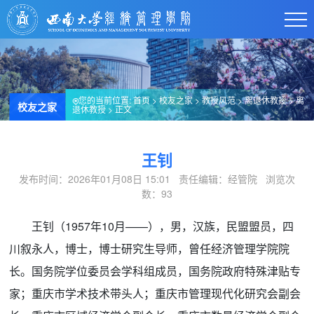
您的当前位置:
首页
>
校友之家
>
教授风范
>
离退休教授
>
离
校友之家
退休教授
> 正文
王钊
发布时间：2026年01月08日 15:01 责任编辑：经管院 浏览次
数：
93
王钊（1957年10月——），男，汉族，民盟盟员，四
川叙永人，博士，博士研究生导师，曾任经济管理学院院
长。国务院学位委员会学科组成员，国务院政府特殊津贴专
家；重庆市学术技术带头人；重庆市管理现代化研究会副会