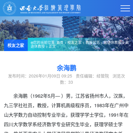
您的当前位置:
首页
>
校友之家
>
教授风范
>
离退休教授
>
离
校友之家
退休教授
> 正文
余海鹏
发布时间：2026年01月09日 09:25 责任编辑：经管院 浏览次
数：
33
余海鹏（1962年5月— ）男，江苏省扬州市人，汉族，
九三学社社员，教授，计算机高级程序员，1983年在广州中
山大学数力自动控制专业毕业，获理学学士学位，1991年在
四川大学数学系经济数学专业研究生毕业，获理学硕士学