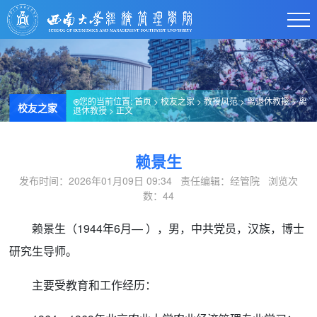
您的当前位置:
首页
>
校友之家
>
教授风范
>
离退休教授
>
离
校友之家
退休教授
> 正文
赖景生
发布时间：2026年01月09日 09:34 责任编辑：经管院 浏览次
数：
44
赖景生（1944年6月— ），男，中共党员，汉族，博士
研究生导师。
主要受教育和工作经历：