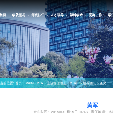
首页
学院概况
师资队伍
人才培养
学科学术
党群工作
学
当前位置:
首页
>
MA/MF/MTA
>
旅游管理硕士（MTA）
>
培养团队
> 正文
黄军
发布时间：2015年10月19日 04:46 责任编辑