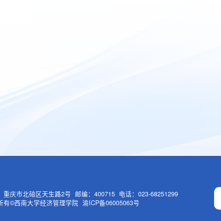
重庆市北碚区天生路2号 邮编：400715 电话：023-68251299
有©西南大学经济管理学院 渝ICP备06005063号