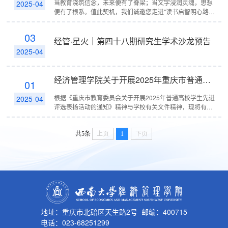
当教育浇筑信念，未来便有了脊梁；当文字浸润灵魂，思想
2025-04
便有了根系。值此契机，我们诚邀您走进"读书启智明心路，
教育铸魂筑未来"读书会，以经典为友，与哲思同行。这里不
仅是知识的交汇地，...
03
经管·星火｜第四十八期研究生学术沙龙预告
2025-04
经济管理学院关于开展2025年重庆市普通高校学生先进评选活动的通知
01
根据《重庆市教育委员会关于开展2025年普通高校学生先进
2025-04
评选表扬活动的通知》精神与学校有关文件精神，现将有关
评选推荐工作通知如下：一、评选推荐类别（一）重庆市普
通高校三好学生（二）...
共5条
上页
1
下页
地址：重庆市北碚区天生路2号 邮编：400715
电话：023-68251299