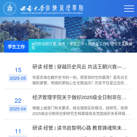
您的当前位置:
首页
>
学生工作
>
研究生工作
>
研究生工作通
学生工作
知
研读·经管 | 穿越历史风云 共话王朝兴衰——第二十九期研究生读书会预告
15
你是否曾在翻开史书的一刻，感受到时空的震荡？是否对王
2025-05
朝的更替、帝国的荣枯心生无限追问？历史不仅是过去的记
录，更是解锁现实的密码、启迪未来的明灯。本期读书会的
四位分享人将同你共赴...
经济管理学院关于做好2025级全日制非在职研究生档案接收及党团组织关系转接工作的通知
22
根据上级部门有关要求，结合我院实际情况，经研究，现将
2025-04
2025级全日制非在职研究生档案接收及党团组织关系转接有
关要求通知如下：一、档案接收2025级全日制非在职研究生
请告知档案管理部门通...
研读·经管 | 读书启智明心路 教育铸魂筑未来——含弘学子系列讲堂读书会预告
11