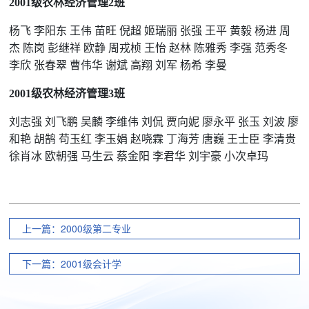
2001级农林经济管理2班
杨飞 李阳东 王伟 苗旺 倪超 姬瑞丽 张强 王平 黄毅 杨进 周
杰 陈岗 彭继祥 欧静 周戎桢 王怡 赵林 陈雅秀 李强 范秀冬
李欣 张春翠 曹伟华 谢斌 高翔 刘军 杨希 李曼
2001级农林经济管理3班
刘志强 刘飞鹏 吴麟 李维伟 刘侃 贾向妮 廖永平 张玉 刘波 廖
和艳 胡鹄 苟玉红 李玉娟 赵哓霖 丁海芳 唐巍 王士臣 李清贵
徐肖冰 欧朝强 马生云 蔡金阳 李君华 刘宇豪 小次卓玛
上一篇：2000级第二专业
下一篇：2001级会计学