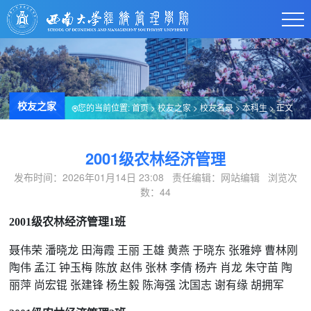
校友之家
您的当前位置:
首页
>
校友之家
>
校友名录
>
本科生
> 正文
2001级农林经济管理
发布时间：2026年01月14日 23:08 责任编辑：网站编辑 浏览次
数：
44
2001级农林经济管理1班
聂伟荣 潘晓龙 田海霞 王丽 王雄 黄燕 于晓东 张雅婷 曹林刚
陶伟 孟江 钟玉梅 陈放 赵伟 张林 李倩 杨卉 肖龙 朱守苗 陶
丽萍 尚宏锟 张建锋 杨生毅 陈海强 沈国志 谢有缘 胡拥军