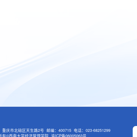
重庆市北碚区天生路2号 邮编：400715 电话：023-68251299
有©西南大学经济管理学院 渝ICP备06005063号