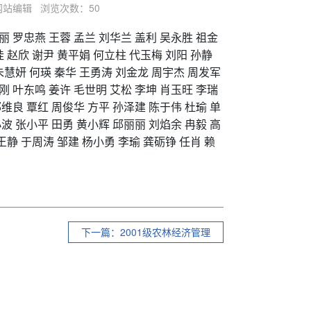
辑：网站编辑 浏览次数：
50
丽
罗忠燕
王
蓉
孟兰
刘华兰
盖利
吴永胜
祖金
桂
赵欣
谢尹
黄平娟
何立柱
代玉梅
刘阳
孙静
朱慧妍
何瑛
秦华
王勇涛
刘金龙
周宇杰
周发军
刚
叶东鸣
姜许
毛世明
艾松
李坤
肖玉旺
李瑞
邹维良
覃红
周俊华
方平
孙泽建
陈于伟
杜瑜
单
小波
张小平
田勇
黄小辉
邱丽丽
刘焰余
冉毅
高
王静
于周涛
邹建
杨小勇
李瑜
龚砺铮
任肖
赖
下一篇：2001级农林经济管理