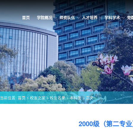
首页
学院概况
师资队伍
人才培养
学科学术
党
当前位置:
首页
>
校友之家
>
校友名录
>
本科生
> 正文
2000级（第二专