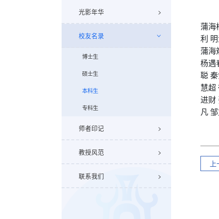
光影年华
蒲海
校友名录
利
明
蒲海
博士生
杨遇
硕士生
聪
秦
慧超
本科生
进财
专科生
凡
邹
师者印记
教授风范
上
联系我们