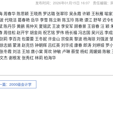
发布时间：2026年01月15日 16:07 责任编
梅
周春华
陈思颖
王晓燕
罗达璐
张翠珍
吴永霞
许颖
王秋雁
喻家
波
代晓洁
葛春艳
岳华
李雪
陈立新
陈玉玲
陈艳
谭江
舒琴
迟令
斌
陈丹莎
黄鹂
焉仲天
夏锡武
王波
李安军
顾春景
王容春
汪
颖
春
周佳松
赵开宇
胡金尚
祝艺铭
罗伟
杨长福
冯志国
吴兴远
李成
剑莉
李百尧
包蕾蕾
王冬妮
许金山
宗俊英
黎波
杨海琼
刘强波
徐志娟
蒙清
赵克仿
钟朝辉
吕红英
刘华戎
康春
郎涛
刘婷娅
罗
张冬霞
刘洁
王旭
唐小棠
胥欢
钟敏
卢琳
蔡莹
杨虹
周媛娟
陈敏
文杰
谢根发
张秀红
林莉
柏海华
一篇：2000级会计学