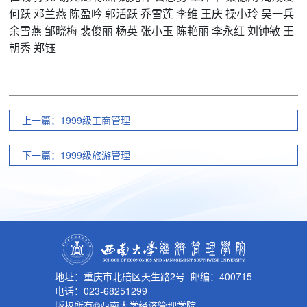
何跃
邓兰燕
陈盈吟
郭活跃
乔雪莲
李维
王庆
操小玲
吴一兵
余雪燕
邹晓梅
裴俊丽
杨英
张小玉
陈艳丽
李永红
刘钟敏
王
朝秀
郑钰
上一篇：1999级工商管理
下一篇：1999级旅游管理
地址：重庆市北碚区天生路2号 邮编：400715
电话：023-68251299
版权所有©西南大学经济管理学院