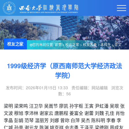
校友之家
您的当前位置:
首页
>
校友之家
>
校友名录
>
本科生
> 正文
1999级经济学（原西南师范大学经济政法
学院）
发布时间：2026年01月15日 13:33 责任编辑：网站编辑 浏览次
数：
56
梁明
梁荣鸣
汪卫华
吴嵩节
廖凯
孙宇枢
王寅
尹虹潘
吴垠
张
文波
穆旭
李沛林
谢家云
唐鹏程
姜富全
谢蕾
刘魏
孔佳
肖怡
李晶
彭娟
范琴
温丽芳
刘娜
曾珎
白萍
吴杰
陈科明
李春
李
仁城
孙亮
谢元龙
陈渊
姚克祥
会志勇
王泽平
梁德刚
周成友