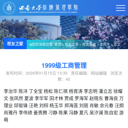
校友之家
您的当前位置:
首页
>
校友之家
>
校友名录
>
本科生
> 正文
1999级工商管理
发布时间：2026年01月15日 13:35 责任编辑：网站编辑 浏览次
数：
42
李治华
陈沣
丁全宝
杨松
陈仁祺
杨育涛
李志明
潘立志
徐耀
文
张凤然
夏波
李华军
田才林
贾成
罗海军
赵晓东
曹海良
万
理业
邱俊锋
汪艳
刘栩
杨玉华
郑海莲
刘丽
肖敏
余元春
汪炯
肖雅丹
李伟绩
姜贵腾
刁静
陈果
冯静
夏凡
吴汐澜
陈自宏
游
萌