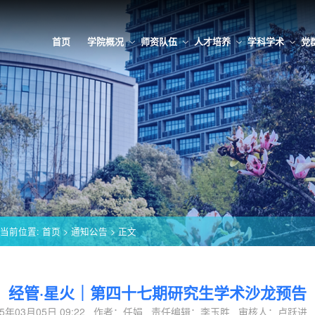
首页
学院概况
师资队伍
人才培养
学科学术
党
当前位置:
首页
>
通知公告
> 正文
经管·星火｜第四十七期研究生学术沙龙预告
25年03月05日 09:22 作者：任娟 责任编辑：李玉胜 审核人：卢跃进