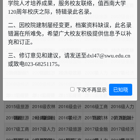
学院人才培养成果，服务校友联络，值西南大学
2003级农林
学
2003级会计
管理
2003级金融
学
2003级土地
济、人力、
2003级工商
学、工商管
120周年校庆之际，特辑录此名录。
2003级国际
经济管理
2003级经济
学
2003级人力
学
2003级旅游
会计、旅游
资源管理
2003级会计
管理
理
二、因校院建制屡经变更，档案资料缺误，此名录
2004级工商
经济与贸易
2004级国际
学
2004级会计
资源管理
2004级金融
管理
2004级经济
学
错漏在所难免，希望广大校友积极提供信息予以补
2004级旅游
管理
2004级农林
经济与贸易
2004级人力
学
2005级工商
学
2005级国际
学
充和订正。
2005级会计
管理
2005级金融
经济管理
2005级经济
资源管理
2005级旅游
管理
2005级农林
经济与贸易
三、修订意见和建议，请发送至dxl47@swu.edu.cn
2005级人力
学
2006级工商
学
2006级国际
学
2006级会计
管理
2006级金融
经济管理
或致电023-68251175。
2006级经济
资源管理
2006级旅游
管理
2006级农林
经济与贸易
2006级人力
学
2007级经济
学
2008级经济
学
2009级经济
管理
2010级经济
经济管理
2011级经济
资源管理
2012级经济
学、工商管
下次不再显示
已知晓
2013级经济
学、工商管
2014级经济
学、工商管
2015级经济
学、工商管
2015级工商
学、工商管
2015级农林
学、工商管
理
2015级旅游
学、工商管
理
2016级农林
学、工商管
理
2016级会计
理
学
2016级工商
管理
理
2016级人力
经济管理
理
2016级旅游
管理
理
2016级金融
经济管理
理
2016级经济
学
2017级农林
管理
2017级会计
资源管理
2017级工商
管理
2017级人力
学
2017级旅游
学
2017级金融
经济管理
2017级经济
学
2018级农林
管理
2018级会计
资源管理
2018级工商
管理
2018级人力
学
2018级旅游
学