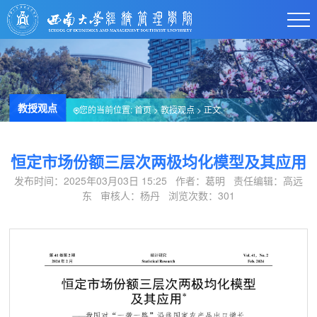
教授观点
您的当前位置:
首页
>
教授观点
> 正文
恒定市场份额三层次两极均化模型及其应用
发布时间：2025年03月03日 15:25 作者：葛明 责任编辑：高远
东 审核人：杨丹 浏览次数：
301