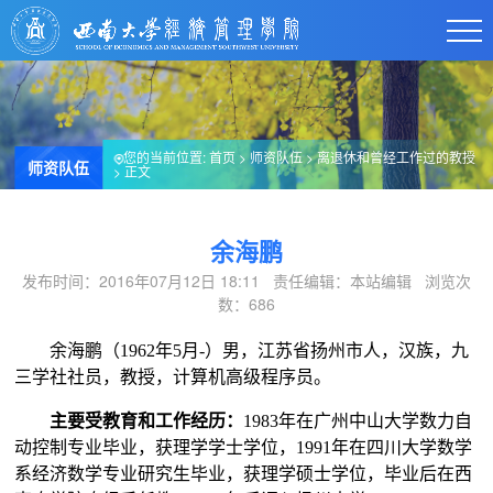
您的当前位置:
首页
>
师资队伍
>
离退休和曾经工作过的教授
师资队伍
> 正文
余海鹏
发布时间：2016年07月12日 18:11 责任编辑：本站编辑 浏览次
数：
686
余海鹏（
1962
年
5
月
-
）男，江苏省扬州市人，汉族，九
三学社社员，教授，计算机高级程序员。
主要受教育和工作经历：
1983
年在广州中山大学数力自
动控制专业毕业，获理学学士学位，
1991
年在四川大学数学
系经济数学专业研究生毕业，获理学硕士学位，毕业后在西