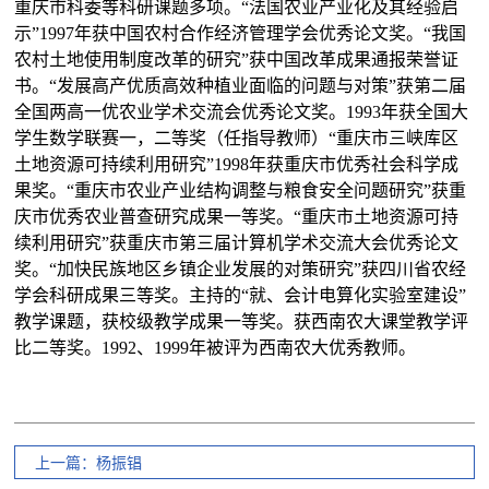
重庆市科委等科研课题多项。“法国农业产业化及其经验启
示”
1997
年获中国农村合作经济管理学会优秀论文奖。“我国
农村土地使用制度改革的研究”获中国改革成果通报荣誉证
书。“发展高产优质高效种植业面临的问题与对策”获第二届
全国两高一优农业学术交流会优秀论文奖。
1993
年获全国大
学生数学联赛一，二等奖（任指导教师）“重庆市三峡库区
土地资源可持续利用研究”
1998
年获重庆市优秀社会科学成
果奖。“重庆市农业产业结构调整与粮食安全问题研究”获重
庆市优秀农业普查研究成果一等奖。“重庆市土地资源可持
续利用研究”获重庆市第三届计算机学术交流大会优秀论文
奖。“加快民族地区乡镇企业发展的对策研究”获四川省农经
学会科研成果三等奖。主持的“就、会计电算化实验室建设”
教学课题，获校级教学成果一等奖。获西南农大课堂教学评
比二等奖。
1992
、
1999
年被评为西南农大优秀教师。
上一篇：杨振锠