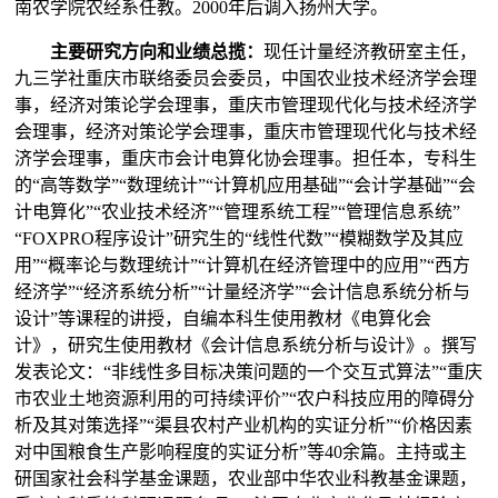
南农学院农经系任教。2000年后调入扬州大学。
主要研究方向和业绩总揽：
现任计量经济教研室主任，
九三学社重庆市联络委员会委员，中国农业技术经济学会理
事，经济对策论学会理事，重庆市管理现代化与技术经济学
会理事，经济对策论学会理事，重庆市管理现代化与技术经
济学会理事，重庆市会计电算化协会理事。担任本，专科生
的“高等数学”“数理统计”“计算机应用基础”“会计学基础”“会
计电算化”“农业技术经济”“管理系统工程”“管理信息系统”
“
FOXPRO
程序设计”研究生的“线性代数”“模糊数学及其应
用”“概率论与数理统计”“计算机在经济管理中的应用”“西方
经济学”“经济系统分析”“计量经济学”“会计信息系统分析与
设计”等课程的讲授，自编本科生使用教材《电算化会
计》，研究生使用教材《会计信息系统分析与设计》。撰写
发表论文：“非线性多目标决策问题的一个交互式算法”“重庆
市农业土地资源利用的可持续评价”“农户科技应用的障碍分
析及其对策选择”“渠县农村产业机构的实证分析”“价格因素
对中国粮食生产影响程度的实证分析”等
40
余篇。主持或主
研国家社会科学基金课题，农业部中华农业科教基金课题，