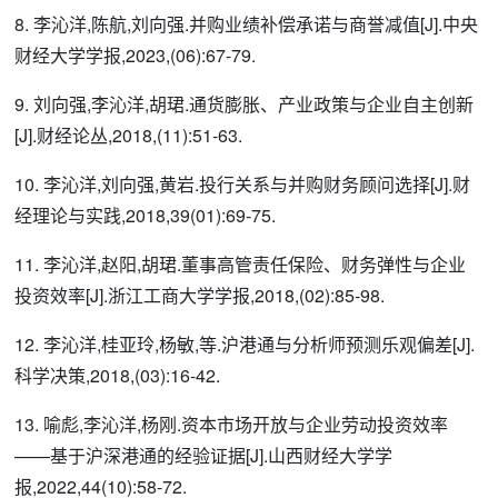
8. 李沁洋,陈航,刘向强.并购业绩补偿承诺与商誉减值[J].中央
财经大学学报,2023,(06):67-79.
9. 刘向强,李沁洋,胡珺.通货膨胀、产业政策与企业自主创新
[J].财经论丛,2018,(11):51-63.
10. 李沁洋,刘向强,黄岩.投行关系与并购财务顾问选择[J].财
经理论与实践,2018,39(01):69-75.
11. 李沁洋,赵阳,胡珺.董事高管责任保险、财务弹性与企业
投资效率[J].浙江工商大学学报,2018,(02):85-98.
12. 李沁洋,桂亚玲,杨敏,等.沪港通与分析师预测乐观偏差[J].
科学决策,2018,(03):16-42.
13. 喻彪,李沁洋,杨刚.资本市场开放与企业劳动投资效率
——基于沪深港通的经验证据[J].山西财经大学学
报,2022,44(10):58-72.