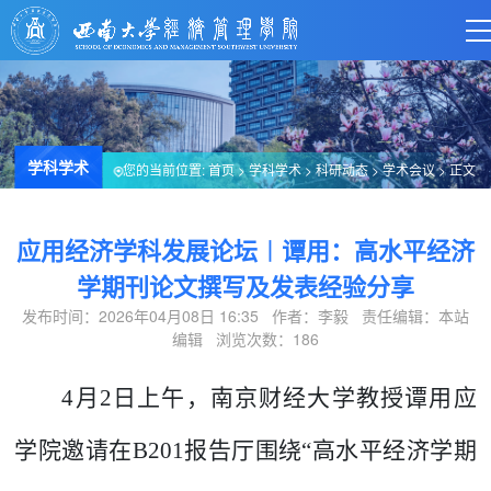
学科学术
您的当前位置:
首页
>
学科学术
>
科研动态
>
学术会议
> 正文
应用经济学科发展论坛︱谭用：高水平经济
学期刊论文撰写及发表经验分享
发布时间：2026年04月08日 16:35 作者：李毅 责任编辑：本站
编辑 浏览次数：
186
4月2日
上午
，南京财经大学教授谭用应
学院邀请在
B201报告厅围绕“高水平经济学期