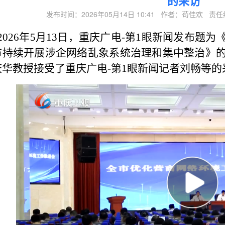
的采访
发布时间：2026年05月14日 10:41 作者：苟佳欢 
2026
年
5
月
13
日，重庆广电
-
第
1
眼新闻发布题为
市持续开展涉企网络乱象系统治理和集中整治》
庆华教授接受了重庆广电
-
第
1
眼新闻记者刘畅等的