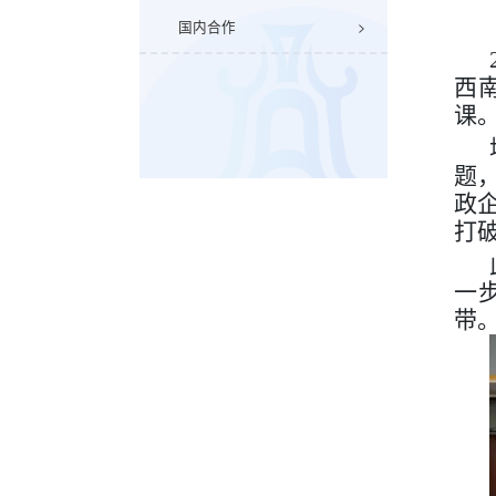
国内合作
西
课
题
政
打
一
带