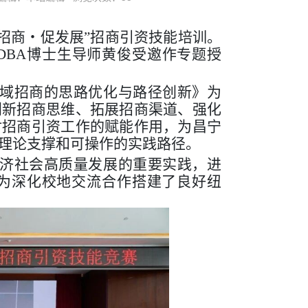
・抓招商・促发展”招商引资技能培训。
DBA博士生导师黄俊受邀作专题授
域招商的思路优化与路径创新》为
创新招商思维、拓展招商渠道、强化
对招商引资工作的赋能作用，为昌宁
理论支撑和可操作的实践路径。
济社会高质量发展的重要实践，进
为深化校地交流合作搭建了良好纽