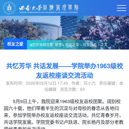
校友之家
您的当前位置:
首页
>
校友之家
>
校友动态
> 正文
共忆芳华 共话发展——学院举办1963级校
友返校座谈交流活动
发布时间：2026年05月12日 17:43 作者：邓小力 责任编辑：本
站编辑 浏览次数：
63
5月9日上午，我院迎来1963级校友返校团聚。阔别校
园六十载，他们带着半生的沉淀与对母校的眷恋从各地归
来，参加学院举办校友返校座谈交流活动，共忆青春岁月，
共话学院发展。学院党委书记卢跃进、院长杨丹及部分老教
师代表参加此次活动。