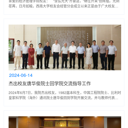
亲爱的经济管理学院校友： “含弘光大”齐奋进，“继往开来”创辉煌。光阴
荏苒，日月如梭。西南大学校友会经管分会成立以来正是由于广大校友的
关心、支持、参与、建设，才让分会充满生机...
2024-06-14
杰出校友唐华俊院士回学院交流指导工作
2024年6月7日，我院杰出校友，1982届本科生，中国工程院院士、比利时
皇家科学院（海外）通讯院士唐华俊回到学院开展交流，并与教师代表亲
切座谈。西南大学副校长葛信勇，西南大学原副校长丁...