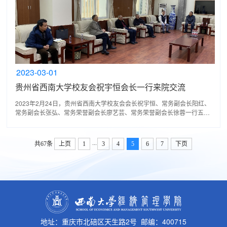
2023-03-01
贵州省西南大学校友会祝宇恒会长一行来院交流
2023年2月24日，贵州省西南大学校友会会长祝宇恒、常务副会长阳红、
常务副会长张弘、常务荣誉副会长廖艺芸、常务荣誉副会长徐蓉一行五人
专程来西南大学经济管理学院，就西南大学贵州省校友会...
...
共67条
上页
1
3
4
5
6
7
下页
地址：重庆市北碚区天生路2号 邮编：400715